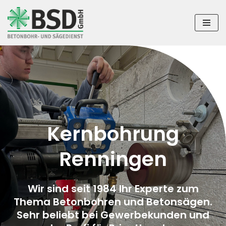
Zum
Inhalt
springen
Kernbohrung
Renningen
Wir sind seit 1984 Ihr Experte zum
Thema Betonbohren und Betonsägen.
Sehr beliebt bei Gewerbekunden und