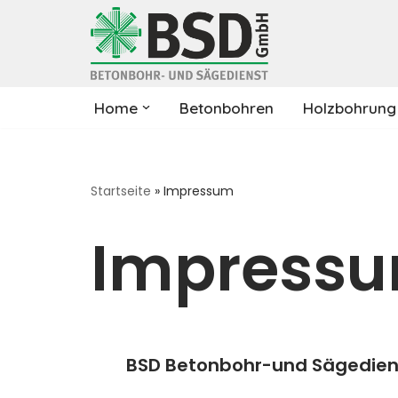
Zum
Inhalt
springen
Home
Betonbohren
Holzbohrung
Startseite
»
Impressum
Impress
BSD Betonbohr-und Sägedie