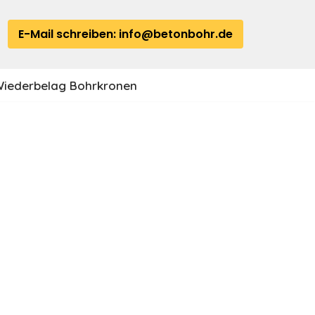
E-Mail schreiben: info@betonbohr.de
iederbelag Bohrkronen