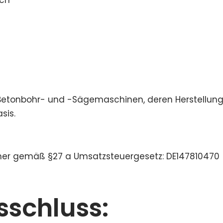
Betonbohr- und -Sägemaschinen, deren Herstellun
sis.
mer gemäß §27 a Umsatzsteuergesetz: DE147810470
schluss: