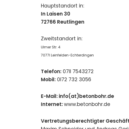
Hauptstandort in:
In Laisen 30
72766 Reutlingen
Zweitstandort in:
Ulmer Str. 4
7077I Leinfelden-Echterdingen
Telefon:
07II 7543272
Mobil:
0I72 732 3056
E-Mail: info(at)betonbohr.de
Internet:
www.betonbohr.de
Vertretungsberechtigter Geschäft
Maxim Schneider und Andreas Gor