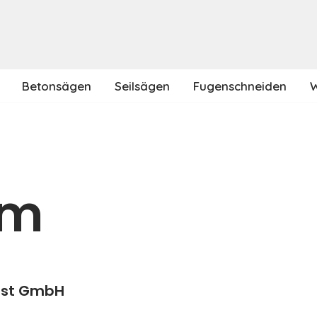
Betonsägen
Seilsägen
Fugenschneiden
W
um
nst GmbH