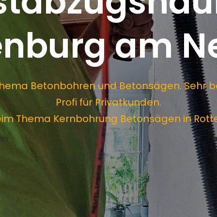
tabzugshau
enburg am N
um Thema Betonbohren und Betonsägen. Sehr 
Profi für Privatkunden.
beim Thema Kernbohrung Betonsägen in Rott
en