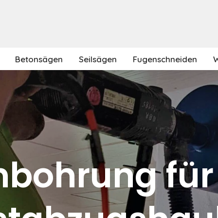
Betonsägen
Seilsägen
Fugenschneiden
W
nbohrung für 