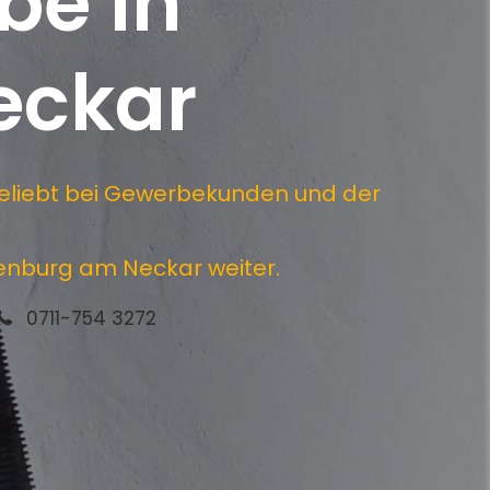
be in
eckar
beliebt bei Gewerbekunden und der
enburg am Neckar weiter.
0711-754 3272