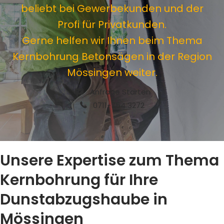
beliebt bei Gewerbekunden und der
Profi für Privatkunden.
Gerne helfen wir Ihnen beim Thema
Kernbohrung Betonsägen in der Region
Mössingen weiter.
Anfrage Starten
0711-754 3272
Unsere Expertise zum Thema
Kernbohrung für Ihre
Dunstabzugshaube in
Mössingen