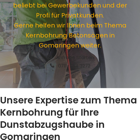
beliebt bei Gewerbekunden und der
Profi für Privatkunden.
Gerne helfen wir Ihnen beim Thema
Kernbohrung Betonsägen in
Gomaringen weiter.
Anfrage Starten
0711-754 3272
Unsere Expertise zum Thema
Kernbohrung für Ihre
Dunstabzugshaube in
Gomaringen