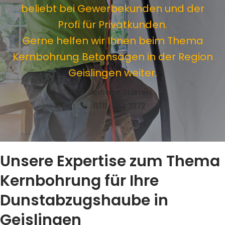
beliebt bei Gewerbekunden und der
Profi für Privatkunden.
Gerne helfen wir Ihnen beim Thema
Kernbohrung Betonsägen in der Region
Geislingen weiter.
Anfrage Starten
0711-754 3272
Unsere Expertise zum Thema
Kernbohrung für Ihre
Dunstabzugshaube in
Geislingen