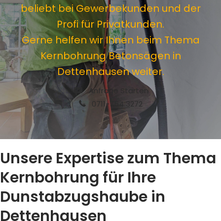
beliebt bei Gewerbekunden und der
Profi für Privatkunden.
Gerne helfen wir Ihnen beim Thema
Kernbohrung Betonsägen in
Dettenhausen weiter.
Anfrage Starten
0711-754 3272
Unsere Expertise zum Thema
Kernbohrung für Ihre
Dunstabzugshaube in
Dettenhausen