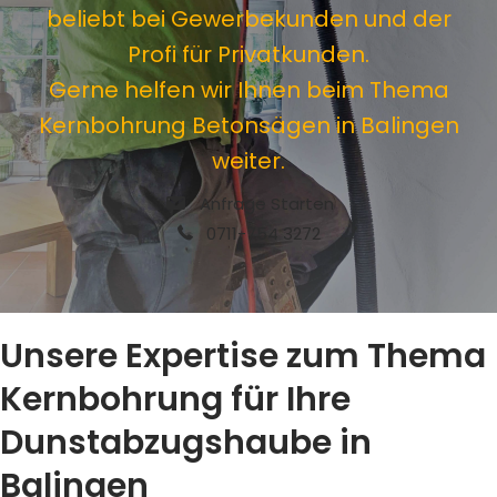
beliebt bei Gewerbekunden und der
Profi für Privatkunden.
Gerne helfen wir Ihnen beim Thema
Kernbohrung Betonsägen in Balingen
weiter.
Anfrage Starten
0711-754 3272
Unsere Expertise zum Thema
Kernbohrung für Ihre
Dunstabzugshaube in
Balingen