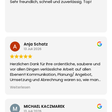
Sehr freundlich, schnell und zuverlässig. Top!
Anja Schatz
13 Juli 2026
Herzlichen Dank für Ihre ordentliche, saubere und
vor allen Dingen verlässliche Arbeit auf allen
Ebenen!! Kommunikation, Planung/ Angebot,
Umsetzung und Abrechnung waren so, wie man
es sich als Auftraggeber wünscht und als
Weiterlesen
Privatkunde auch darauf vertraut - reibungslos,
korrekt, zügig, einwandfrei und vorbildlich!
Wir haben die BSD aus einer wirklich sehr
MICHAEL KACZMAREK
misslichen Notsituation heraus beauftragen
13 Juli 2026