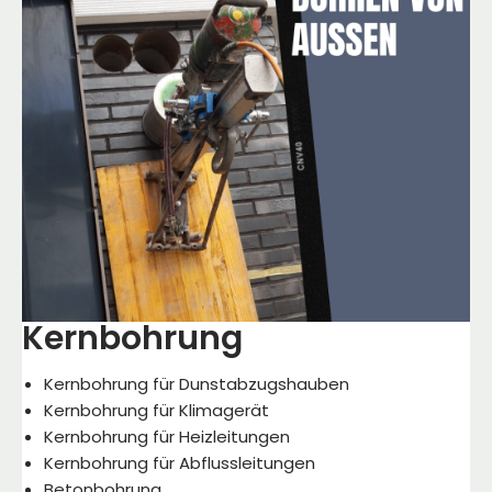
nochmal Sägearbeiten o.ä. haben sollten, sind
Sie definitiv gesetzt!
Viele Grüße
A.Schatz
Kernbohrung
Kernbohrung für Dunstabzugshauben
Kernbohrung für Klimagerät
Kernbohrung für Heizleitungen
Kernbohrung für Abflussleitungen
Betonbohrung